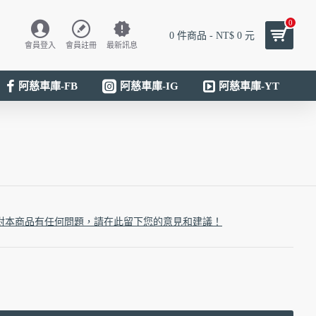
0
0 件商品 - NT$ 0 元
會員登入
會員註冊
最新訊息
阿慈車庫-FB
阿慈車庫-IG
阿慈車庫-YT
對本商品有任何問題，請在此留下您的意見和建議！